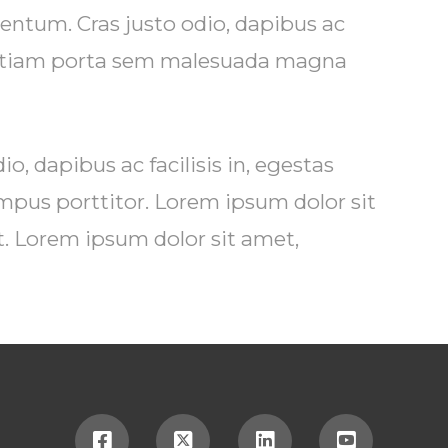
entum. Cras justo odio, dapibus ac
. Etiam porta sem malesuada magna
o, dapibus ac facilisis in, egestas
mpus porttitor. Lorem ipsum dolor sit
t. Lorem ipsum dolor sit amet,